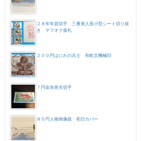
２８年年賀切手 三番叟人形小型シート切り抜
き ヤフオク落札
２００円はにわの兵士 和欧文機械印
７円金魚発光切手
８０円人物画像鏡 初日カバー