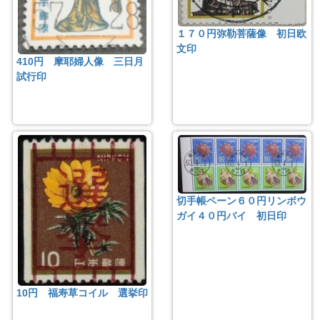
１７０円弥勒菩薩像 初日欧
文印
410円 摩耶婦人像 三日月
試行印
切手帳ペーン６０円リンボウ
ガイ４０円バイ 初日印
10円 福寿草コイル 選挙印