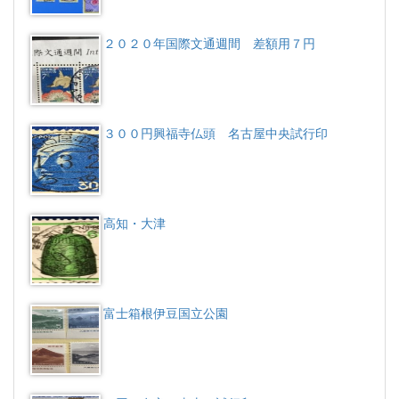
２０２０年国際文通週間 差額用７円
３００円興福寺仏頭 名古屋中央試行印
高知・大津
富士箱根伊豆国立公園