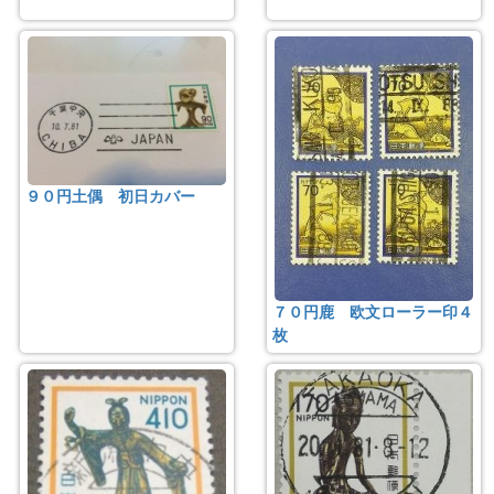
９０円土偶 初日カバー
７０円鹿 欧文ローラー印４
枚