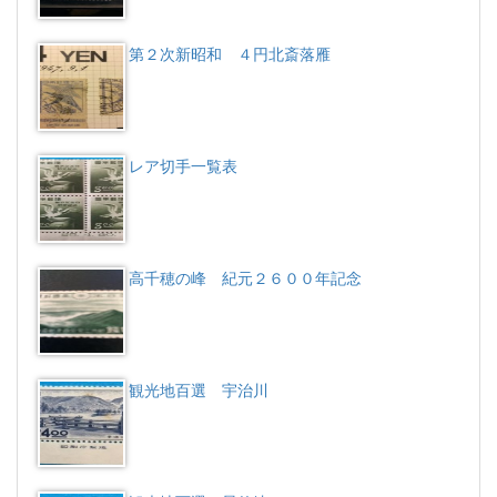
第２次新昭和 ４円北斎落雁
レア切手一覧表
高千穂の峰 紀元２６００年記念
観光地百選 宇治川