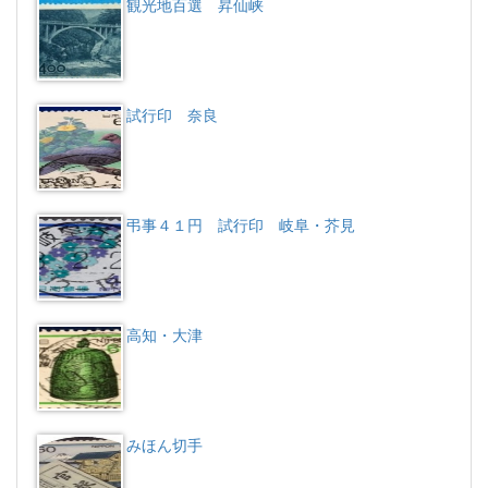
観光地百選 昇仙峡
試行印 奈良
弔事４１円 試行印 岐阜・芥見
高知・大津
みほん切手