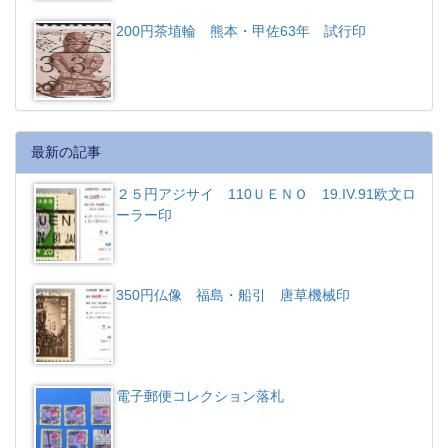
200円茶埴輪 熊本・甲佐63年 試行印
最新の記事
２５円アジサイ 110ＵＥＮＯ 19.IV.91欧文ロ
ーラー印
350円仏像 福島・船引 唐草機械印
電子郵便コレクション落札