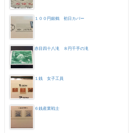
１００円銀鶴 初日カバー
赤目四十八滝 ８円千手の滝
１銭 女子工員
６銭産業戦士