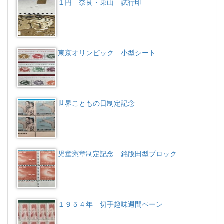
１円 奈良・東山 試行印
東京オリンピック 小型シート
世界こともの日制定記念
児童憲章制定記念 銘版田型ブロック
１９５４年 切手趣味週間ペーン