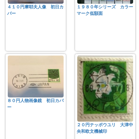
４１０円摩耶夫人像 初日カ
１９８０年シリーズ カラー
バー
マーク低額面
８０円人物画像鏡 初日カバ
ー
２０円テッポウユリ 大津中
央和欧文機械印