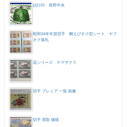
試行印 長野中央
昭和34年年賀切手 鯛えびす小型シート ヤフ
オク落札
花シリーズ ヤマザクラ
切手 プレミア 一覧 画像
切手 買取 価格