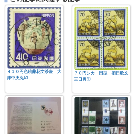
４１０円色絵藤花文茶壺 大
７０円シカ 田型 初日欧文
津中央丸印
三日月印