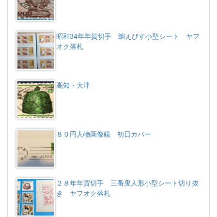
昭和34年年賀切手 鯛えびす小型シート ヤフ
オク落札
高知・大津
８０円人物画像鏡 初日カバー
２８年年賀切手 三番叟人形小型シート切り抜
き ヤフオク落札