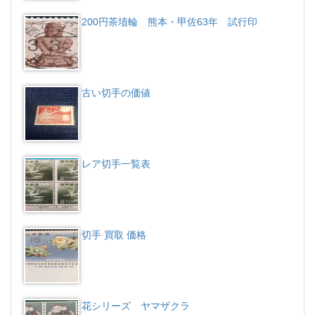
200円茶埴輪 熊本・甲佐63年 試行印
古い切手の価値
レア切手一覧表
切手 買取 価格
花シリーズ ヤマザクラ