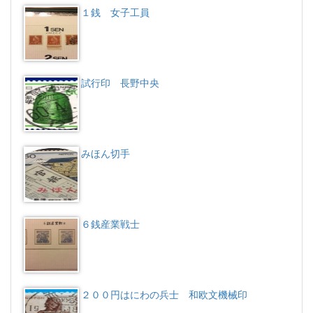
１銭 女子工員
試行印 長野中央
みほん切手
６銭産業戦士
２００円はにわの兵士 和欧文機械印