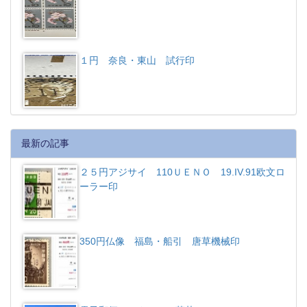
１円 奈良・東山 試行印
最新の記事
２５円アジサイ 110ＵＥＮＯ 19.IV.91欧文ロ
ーラー印
350円仏像 福島・船引 唐草機械印