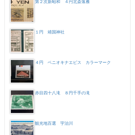
第２次新昭和 ４円北斎落雁
１円 靖国神社
４円 ベニオキナエビス カラーマーク
赤目四十八滝 ８円千手の滝
観光地百選 宇治川