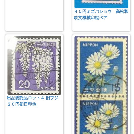
４５円ミズバショウ 高松和
欧文機械印縦ペア
出品委託品ロット４ 旧フジ
２０円初日印他