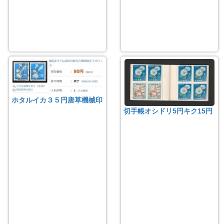
ホタルイカ３５円唐草機械印
切手帳オシドリ5円キク15円