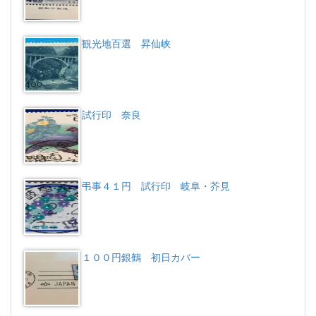
観光地百選 昇仙峡
試行印 奈良
弔事４１円 試行印 岐阜・芥見
１００円銀鶴 初日カバー