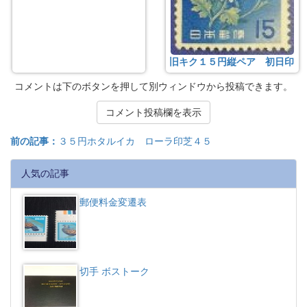
旧キク１５円縦ペア 初日印
コメントは下のボタンを押して別ウィンドウから投稿できます。
コメント投稿欄を表示
前の記事：
３５円ホタルイカ ローラ印芝４５
人気の記事
郵便料金変遷表
切手 ボストーク