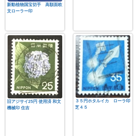
新動植物国宝切手 高額面欧
文ローラー印
３５円ホタルイカ ローラ印
旧アジサイ25円 使用済 和文
芝４５
機械印 住吉