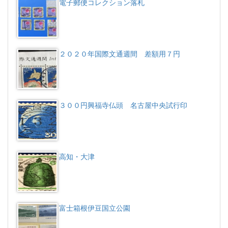
電子郵便コレクション落札
２０２０年国際文通週間 差額用７円
３００円興福寺仏頭 名古屋中央試行印
高知・大津
富士箱根伊豆国立公園