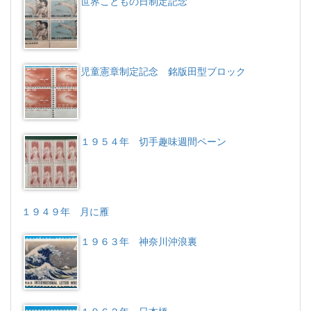
世界こともの日制定記念
児童憲章制定記念 銘版田型ブロック
１９５４年 切手趣味週間ペーン
１９４９年 月に雁
１９６３年 神奈川沖浪裏