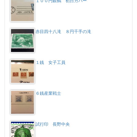
１００円銀鶴 初日カバー
赤目四十八滝 ８円千手の滝
１銭 女子工員
６銭産業戦士
試行印 長野中央