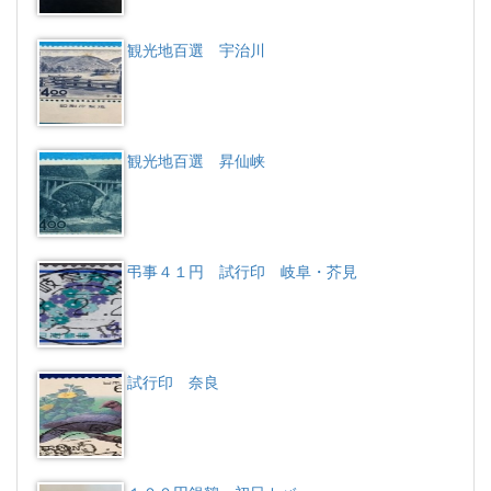
観光地百選 宇治川
観光地百選 昇仙峡
弔事４１円 試行印 岐阜・芥見
試行印 奈良