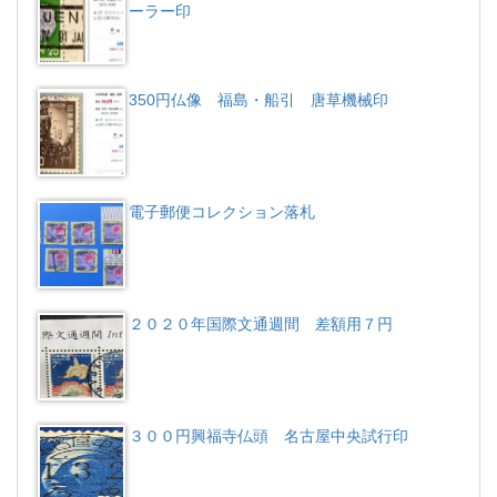
ーラー印
350円仏像 福島・船引 唐草機械印
電子郵便コレクション落札
２０２０年国際文通週間 差額用７円
３００円興福寺仏頭 名古屋中央試行印