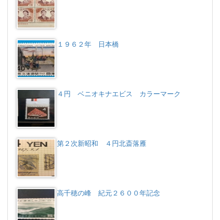
１９６２年 日本橋
４円 ベニオキナエビス カラーマーク
第２次新昭和 ４円北斎落雁
高千穂の峰 紀元２６００年記念