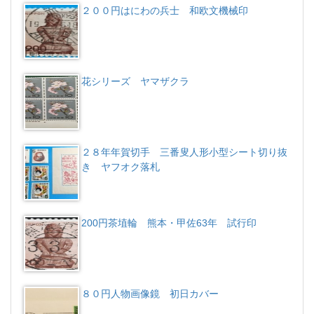
２００円はにわの兵士 和欧文機械印
花シリーズ ヤマザクラ
２８年年賀切手 三番叟人形小型シート切り抜
き ヤフオク落札
200円茶埴輪 熊本・甲佐63年 試行印
８０円人物画像鏡 初日カバー