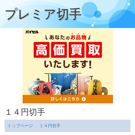
プレミア切手
１４円切手
トップページ
１４円切手