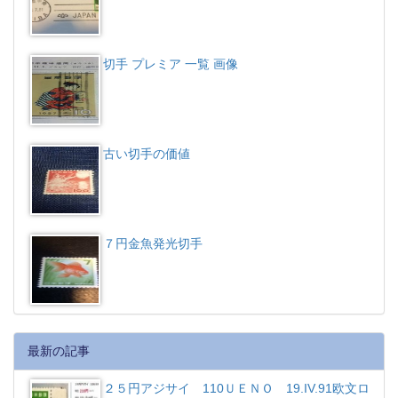
切手 プレミア 一覧 画像
古い切手の価値
７円金魚発光切手
最新の記事
２５円アジサイ 110ＵＥＮＯ 19.IV.91欧文ロ