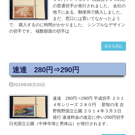
の普通切手が発行されました。 会社の
地下にある、郵便局で購入しました。
まだ、窓口には置いてなかったよう
で、 購入するのに時間がかかりました。 シンプルなデザイン
の切手です。 端数額面の切手は
続きを読む
速達 280円⇒290円
2019年08月20日
速達 280円⇒290円 平成切手 ２０１
４年シリーズ ２８０円 那智の滝 吉
野熊野国立公園 ２０１４年３月３日
発行 速達料金の改定に伴い290円切手
日光国立公園（中禅寺湖と男体山）が発行されます。