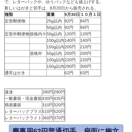
で、レターパックや、ゆうパックなども値上げする。
新しいはがきと切手は、8月20日から販売される。
種類
重量
9月30日
１０月１日
定形郵便物
25g以内
82円
84円
50g以内
92円
94円
定形外郵便物
規格内※
50g以内
120円
120円
100g以内
140円
140円
150g以内
205円
210円
規格外
50g以内
200円
200円
100g以内
220円
220円
150g以内
290円
300円
通常はがき
62円
63円
速達
280円
290円
一般書留・現金書留
430円
435円
簡易書留
310円
320円
レターパックプラス
510円
520円
レターパックライト
360円
370円
慶事用63円普通切手 扇面に梅文