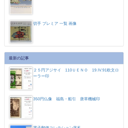
切手 プレミア 一覧 画像
最新の記事
２５円アジサイ 110ＵＥＮＯ 19.IV.91欧文ロ
ーラー印
350円仏像 福島・船引 唐草機械印
電子郵便コレクション落札