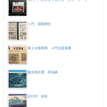
１円 靖国神社
第２次新昭和 ４円北斎落雁
観光地百選 昇仙峡
試行印 奈良