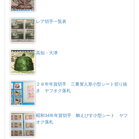
レア切手一覧表
高知・大津
２８年年賀切手 三番叟人形小型シート切り抜
き ヤフオク落札
昭和34年年賀切手 鯛えびす小型シート ヤフ
オク落札