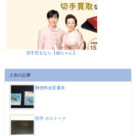
切手売るなら【福ちゃん】
人気の記事
郵便料金変遷表
切手 ボストーク