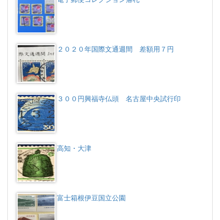
２０２０年国際文通週間 差額用７円
３００円興福寺仏頭 名古屋中央試行印
高知・大津
富士箱根伊豆国立公園