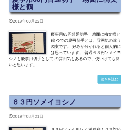
様と鶴
2019年08月22日
慶事用63円普通切手 扇面に梅文様と
鶴 今での慶弔切手とは、雰囲気の違う
図案です。 好みが分かれると個人的に
は思っています。 普通６３円ソメイヨ
シノも慶事用切手として の雰囲気もあるので、使いけても良
いと思います。
続きを読む
６３円ソメイヨシノ
2019年08月21日
６３円ソメイヨシノ 消費税１０％対応