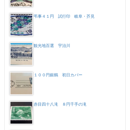
弔事４１円 試行印 岐阜・芥見
観光地百選 宇治川
１００円銀鶴 初日カバー
赤目四十八滝 ８円千手の滝