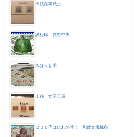
６銭産業戦士
試行印 長野中央
みほん切手
１銭 女子工員
２００円はにわの兵士 和欧文機械印