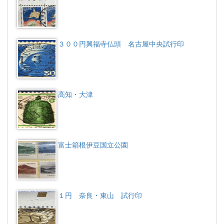
３００円興福寺仏頭 名古屋中央試行印
高知・大津
富士箱根伊豆国立公園
１円 奈良・東山 試行印