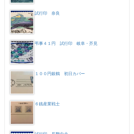
試行印 奈良
弔事４１円 試行印 岐阜・芥見
１００円銀鶴 初日カバー
６銭産業戦士