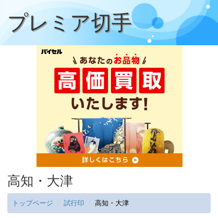
プレミア切手
高知・大津
トップページ
試行印
高知・大津