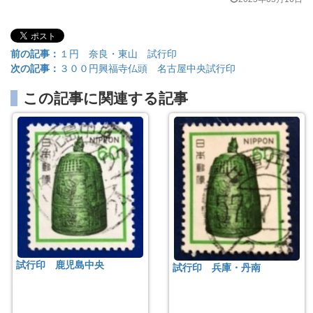
前の記事：
１円 奈良・東山 試行印
次の記事：
３００円興福寺仏頭 名古屋中央試行印
この記事に関連する記事
試行印 鹿児島中央
試行印 兵庫・丹南