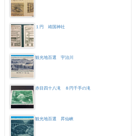
１円 靖国神社
観光地百選 宇治川
赤目四十八滝 ８円千手の滝
観光地百選 昇仙峡