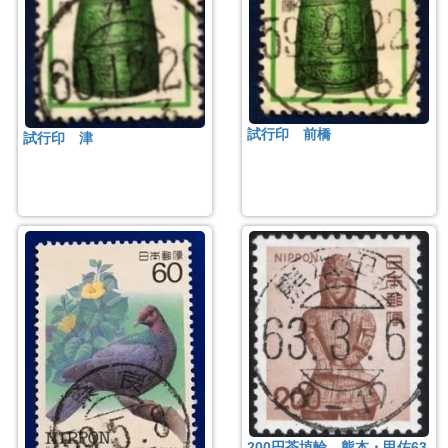
試行印 前橋
試行印 津
200円茶埴輪 熊本・甲佐63