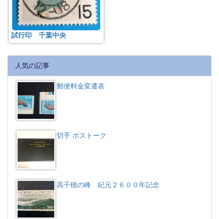
試行印 千葉中央
人気の記事
郵便料金変遷表
切手 ボストーク
高千穂の峰 紀元２６００年記念