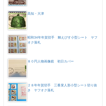
高知・大津
昭和34年年賀切手 鯛えびす小型シート ヤフ
オク落札
８０円人物画像鏡 初日カバー
２８年年賀切手 三番叟人形小型シート切り抜
き ヤフオク落札