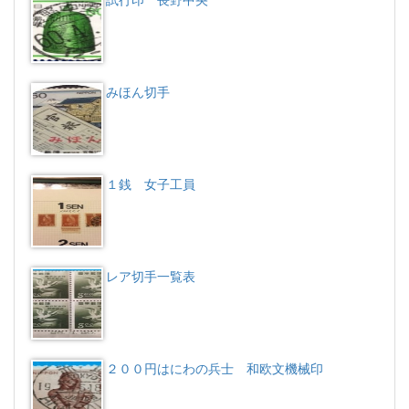
試行印 長野中央
みほん切手
１銭 女子工員
レア切手一覧表
２００円はにわの兵士 和欧文機械印