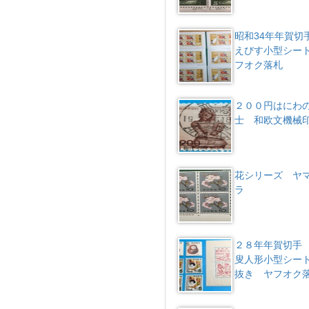
昭和34年年賀切
えびす小型シー
フオク落札
２００円はにわ
士 和欧文機械
花シリーズ ヤ
ラ
２８年年賀切手
叟人形小型シー
抜き ヤフオク