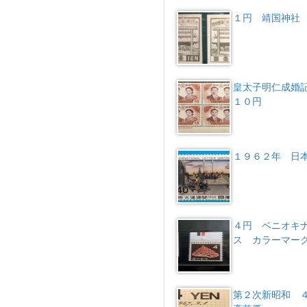
１円 靖国神社
皇太子明仁成
１０円
１９６２年 日
４円 ベニオキ
ス カラーマー
第２次新昭和 