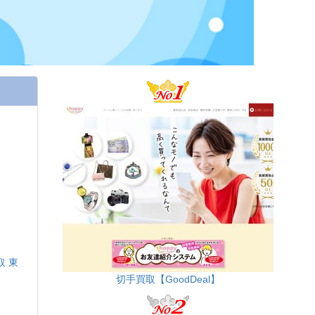
取 東
切手買取【GoodDeal】