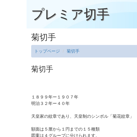
プレミア切手
菊切手
トップページ
菊切手
菊切手
１８９９年ー１９０７年
明治３２年ー４０年
天皇家の紋章であり、天皇制のシンボル「菊花紋章」
額面は５厘から１円までの１５種類
図案は４グループに分けられます。