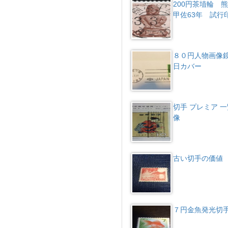
200円茶埴輪 
甲佐63年 試行
８０円人物画像
日カバー
切手 プレミア 一
像
古い切手の価値
７円金魚発光切