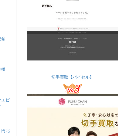
婚記念
本橋
切手買取【バイセル】
ナエビ
ク
４円北