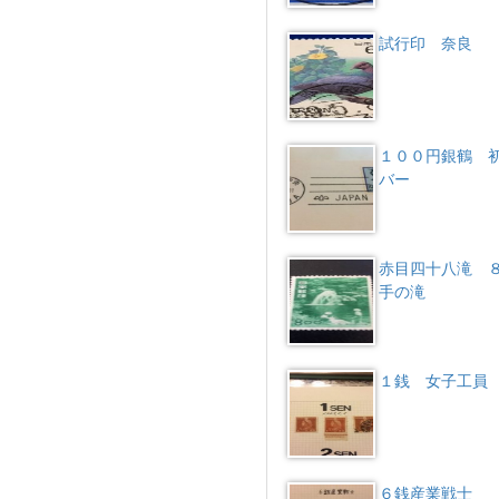
試行印 奈良
１００円銀鶴 
バー
赤目四十八滝 
手の滝
１銭 女子工員
６銭産業戦士