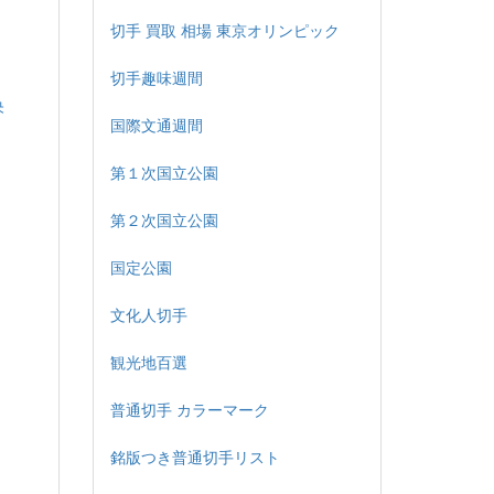
切手 買取 相場 東京オリンピック
切手趣味週間
央
国際文通週間
第１次国立公園
第２次国立公園
国定公園
文化人切手
観光地百選
普通切手 カラーマーク
銘版つき普通切手リスト