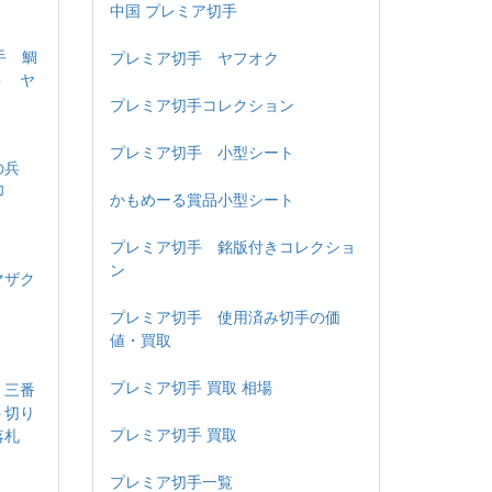
中国 プレミア切手
手 鯛
プレミア切手 ヤフオク
ト ヤ
プレミア切手コレクション
プレミア切手 小型シート
の兵
印
かもめーる賞品小型シート
プレミア切手 銘版付きコレクショ
ン
マザク
プレミア切手 使用済み切手の価
値・買取
プレミア切手 買取 相場
 三番
ト切り
プレミア切手 買取
落札
プレミア切手一覧