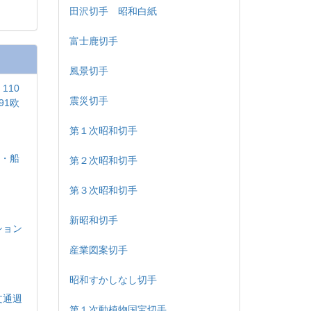
田沢切手 昭和白紙
富士鹿切手
風景切手
110
震災切手
91欧
第１次昭和切手
島・船
第２次昭和切手
印
第３次昭和切手
新昭和切手
ション
産業図案切手
昭和すかしなし切手
文通週
第１次動植物国宝切手