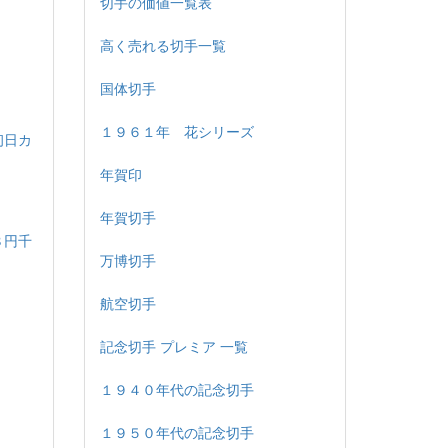
切手の価値一覧表
高く売れる切手一覧
国体切手
１９６１年 花シリーズ
初日カ
年賀印
年賀切手
８円千
万博切手
航空切手
記念切手 プレミア 一覧
１９４０年代の記念切手
１９５０年代の記念切手