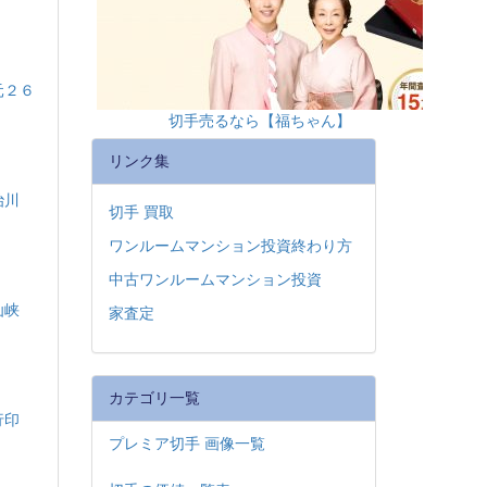
元２６
切手売るなら【福ちゃん】
リンク集
治川
切手 買取
ワンルームマンション投資終わり方
中古ワンルームマンション投資
仙峡
家査定
カテゴリ一覧
試行印
プレミア切手 画像一覧