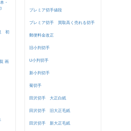
熊本・
印
プレミア切手値段
プレミア切手 買取高く売れる切手
鏡 初
郵便料金改正
旧小判切手
U小判切手
覧 画
新小判切手
菊切手
田沢切手 大正白紙
田沢切手 旧大正毛紙
手
田沢切手 新大正毛紙