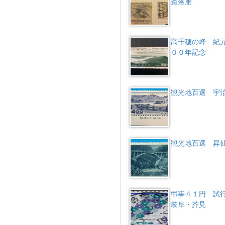
斎落雁
高千穂の峰 紀
００年記念
観光地百選 宇
観光地百選 昇
弔事４１円 
岐阜・芥見