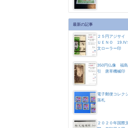
最新の記事
２５円アジサイ 
ＵＥＮＯ 19.IV.
文ローラー印
350円仏像 福
引 唐草機械
電子郵便コレク
落札
２０２０年国際