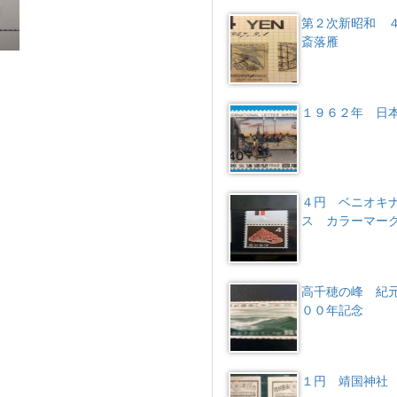
第２次新昭和 
斎落雁
１９６２年 日
４円 ベニオキ
ス カラーマー
高千穂の峰 紀
００年記念
１円 靖国神社