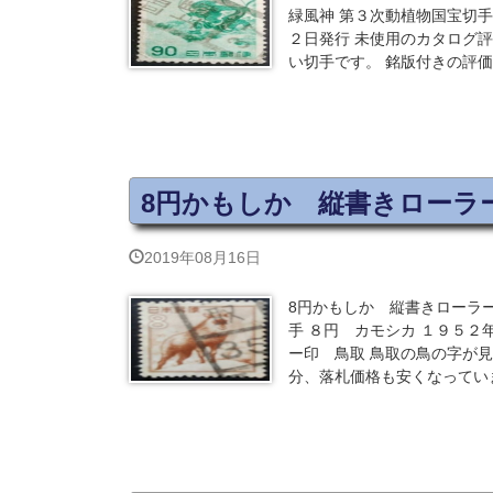
緑風神 第３次動植物国宝切手
２日発行 未使用のカタログ評
い切手です。 銘版付きの評価
8円かもしか 縦書きローラ
2019年08月16日
8円かもしか 縦書きローラ
手 ８円 カモシカ １９５２
ー印 鳥取 鳥取の鳥の字が見
分、落札価格も安くなってい