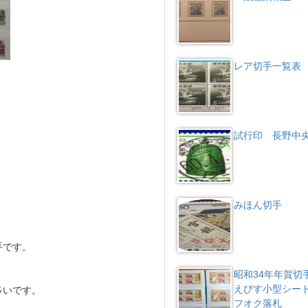
レア切手一覧表
試行印 長野中
みほん切手
手です。
昭和34年年賀切
えびす小型シー
多いです。
フオク落札