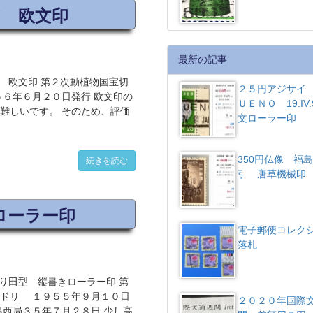
ア 欧文印
最新の記事
 欧文印 第２次動植物国宝切
２５円アジサイ 
５６年６月２０日発行 欧文印の
ＵＥＮＯ 19.IV.
難しいです。 そのため、評価
文ローラー印
350円仏像 福
続きを読む
引 唐草機械
ローラー印
電子郵便コレク
落札
り田型 縦書きローラー印 第
シドリ １９５５年９月１０日
２０２０年国際
島西局３５年７月２８日 少し高