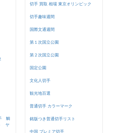
切手 買取 相場 東京オリンピック
切手趣味週間
国際文通週間
第１次国立公園
第２次国立公園
央
国定公園
文化人切手
観光地百選
普通切手 カラーマーク
手 鯛
銘版つき普通切手リスト
ト ヤ
中国 プレミア切手