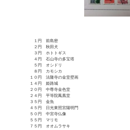
１円 前島密
２円 秋田犬
３円 ホトトギス
４円 石山寺の多宝塔
５円 オシドリ
８円 カモシカ
１０円 法隆寺の金堂壁画
１４円 姫路城
２０円 中尊寺金色堂
２４円 平等院鳳凰堂
３５円 金魚
４５円 日光東照宮陽明門
５０円 中宮寺仏像
５５円 マリモ
７５円 オオムラサキ