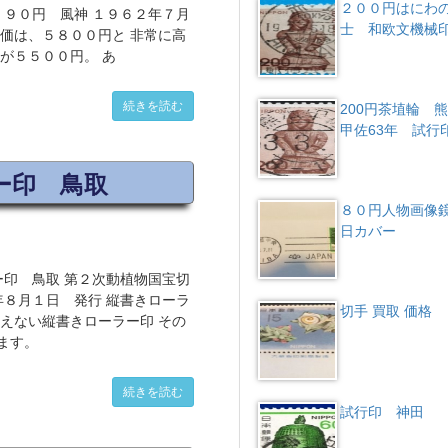
２００円はにわ
 ９０円 風神 １９６２年７月
士 和欧文機械
価は、５８００円と 非常に高
が５５００円。 あ
続きを読む
200円茶埴輪 
甲佐63年 試行
ー印 鳥取
８０円人物画像
日カバー
ー印 鳥取 第２次動植物国宝切
年８月１日 発行 縦書きローラ
切手 買取 価格
えない縦書きローラー印 その
ます。
続きを読む
試行印 神田