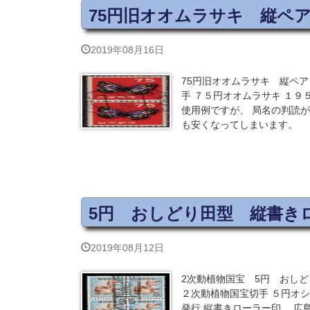
75円旧オオムラサキ 縦ペ
2019年08月16日
75円旧オオムラサキ 縦ペア
手 ７５円オオムラサキ １９
使用例ですが、 局名の判読が
も安くなってしまいます。
5円 おしどり田型 縦書き
2019年08月12日
2次動植物国宝 5円 おしど
２次動植物国宝切手 ５円オ
発行 縦書きローラー印 広