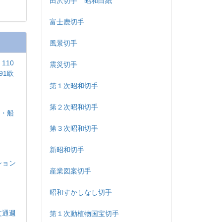
田沢切手 昭和白紙
富士鹿切手
風景切手
110
震災切手
91欧
第１次昭和切手
第２次昭和切手
島・船
印
第３次昭和切手
新昭和切手
ション
産業図案切手
昭和すかしなし切手
文通週
第１次動植物国宝切手