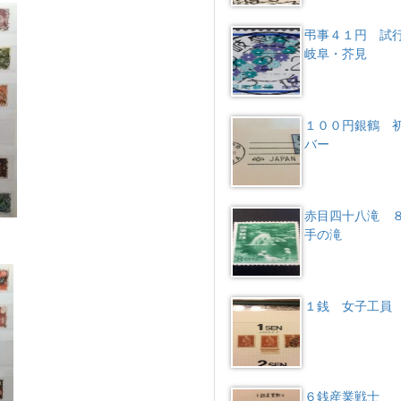
弔事４１円 
岐阜・芥見
１００円銀鶴 
バー
赤目四十八滝 
手の滝
１銭 女子工員
６銭産業戦士