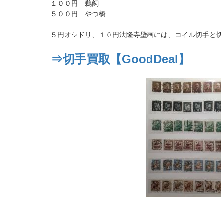
１００円 鵜飼
５００円 やつ橋
５円オシドリ、１０円法隆寺壁画には、コイル切手と
⇒切手買取【GoodDeal】