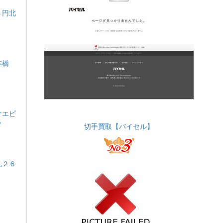
４円北
本橋
ナエビ
ク
切手買取【バイセル】
元２６