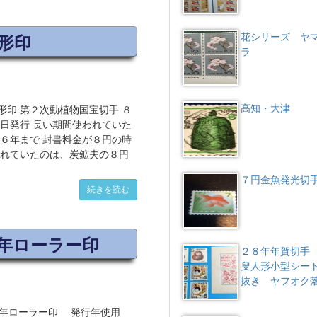
花シリーズ ヤ
形印
ラ
高知・大津
印 第２次動植物国宝切手 ８
日発行 長い期間使われていた
６年まで 封書料金が８円の時
われていたのは、炭鉱夫の８円
７円金魚発光切
続きを読む
7年ローラー印
２８年年賀切手
叟人形小型シー
抜き ヤフオク
7年ローラー印 発行年使用