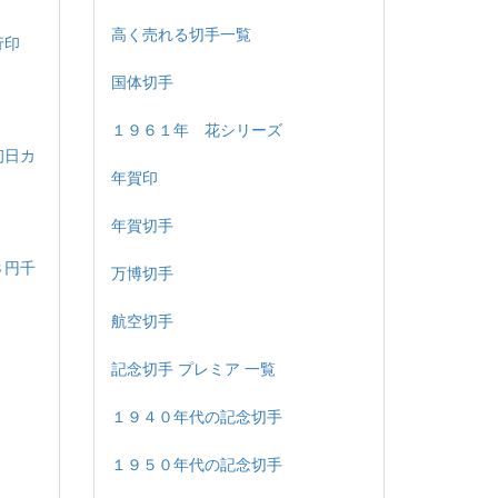
高く売れる切手一覧
試行印
国体切手
１９６１年 花シリーズ
初日カ
年賀印
年賀切手
８円千
万博切手
航空切手
記念切手 プレミア 一覧
１９４０年代の記念切手
１９５０年代の記念切手