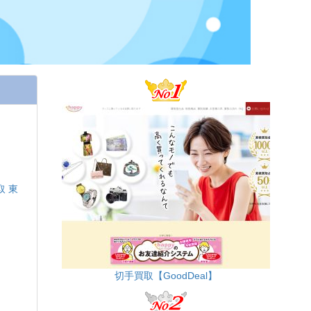
取 東
切手買取【GoodDeal】