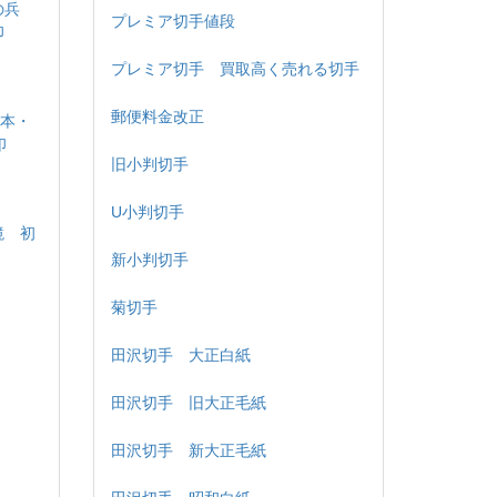
の兵
プレミア切手値段
印
プレミア切手 買取高く売れる切手
郵便料金改正
熊本・
印
旧小判切手
U小判切手
鏡 初
新小判切手
菊切手
田沢切手 大正白紙
田沢切手 旧大正毛紙
田沢切手 新大正毛紙