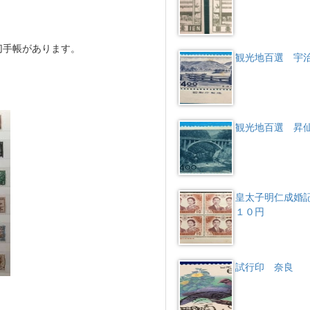
切手帳があります。
観光地百選 宇
観光地百選 昇
皇太子明仁成
１０円
試行印 奈良