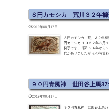
８円カモシカ 荒川３２年櫛
2019年08月17日
８円カモシカ 荒川３２年櫛形
円カモシカ １９５２年８月１
切手です。 昭和２４年から２
代がありましたが その時使
９０円青風神 世田谷上馬3
2019年08月17日
９０円青風神 世田谷上馬3