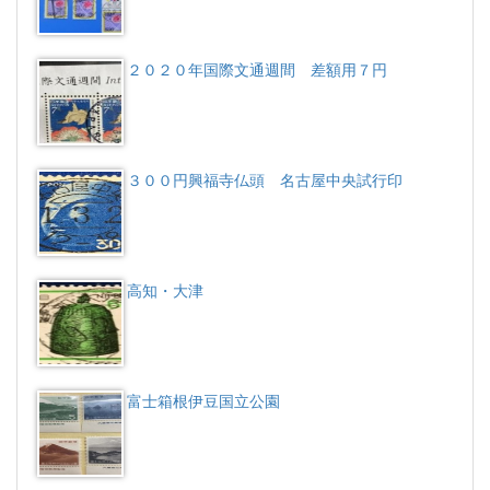
２０２０年国際文通週間 差額用７円
３００円興福寺仏頭 名古屋中央試行印
高知・大津
富士箱根伊豆国立公園