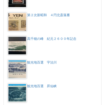
第２次新昭和 ４円北斎落雁
高千穂の峰 紀元２６００年記念
観光地百選 宇治川
観光地百選 昇仙峡