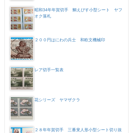
昭和34年年賀切手 鯛えびす小型シート ヤフ
オク落札
２００円はにわの兵士 和欧文機械印
レア切手一覧表
花シリーズ ヤマザクラ
２８年年賀切手 三番叟人形小型シート切り抜