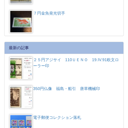
７円金魚発光切手
最新の記事
２５円アジサイ 110ＵＥＮＯ 19.IV.91欧文ロ
ーラー印
350円仏像 福島・船引 唐草機械印
電子郵便コレクション落札