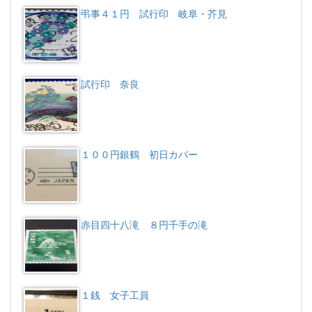
弔事４１円 試行印 岐阜・芥見
試行印 奈良
１００円銀鶴 初日カバー
赤目四十八滝 ８円千手の滝
１銭 女子工員