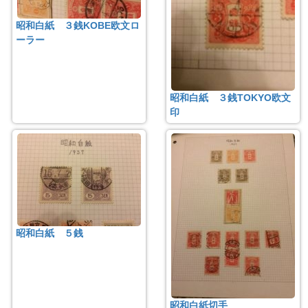
昭和白紙 ３銭KOBE欧文ロ
ーラー
昭和白紙 ３銭TOKYO欧文
印
昭和白紙 ５銭
昭和白紙切手