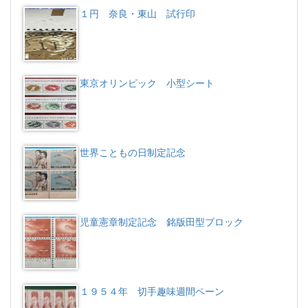
１円 奈良・東山 試行印
東京オリンピック 小型シート
世界こともの日制定記念
児童憲章制定記念 銘版田型ブロック
１９５４年 切手趣味週間ペーン