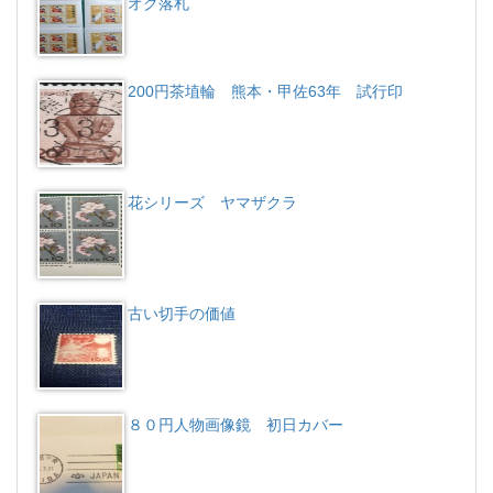
オク落札
200円茶埴輪 熊本・甲佐63年 試行印
花シリーズ ヤマザクラ
古い切手の価値
８０円人物画像鏡 初日カバー