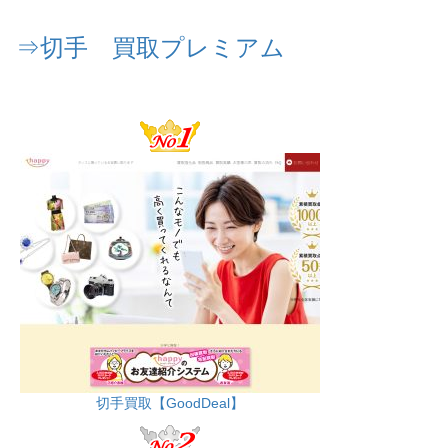
⇒切手 買取プレミアム
切手買取【GoodDeal】