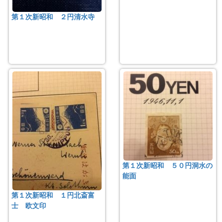
第１次新昭和 ２円清水寺
第１次新昭和 ５０円洞水の
能面
第１次新昭和 １円北斎富
士 欧文印