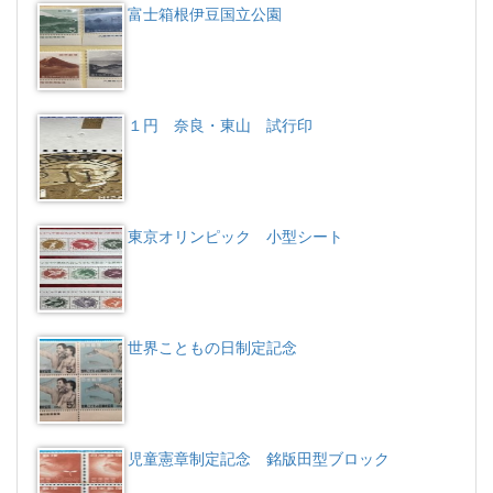
富士箱根伊豆国立公園
１円 奈良・東山 試行印
東京オリンピック 小型シート
世界こともの日制定記念
児童憲章制定記念 銘版田型ブロック