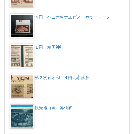
４円 ベニオキナエビス カラーマーク
１円 靖国神社
第２次新昭和 ４円北斎落雁
観光地百選 昇仙峡