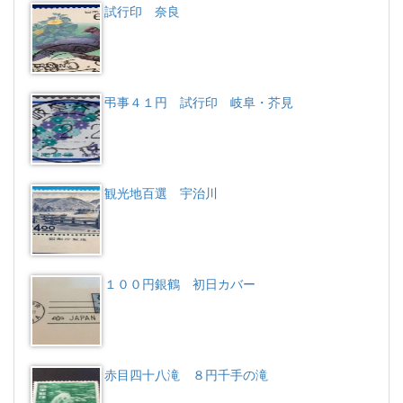
試行印 奈良
弔事４１円 試行印 岐阜・芥見
観光地百選 宇治川
１００円銀鶴 初日カバー
赤目四十八滝 ８円千手の滝