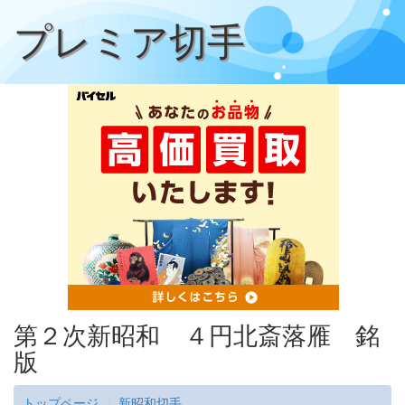
プレミア切手
第２次新昭和 ４円北斎落雁 銘
版
トップページ
新昭和切手