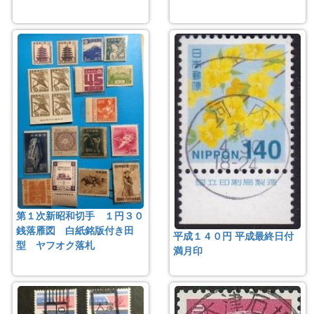
第１次新昭和切手 １円３０
銭落雁図 白紙銘版付き田
平成１４０円 平成最終日付
型 ヤフオク落札
満月印