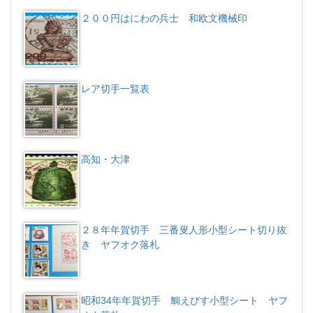
２００円はにわの兵士 和欧文機械印
レア切手一覧表
高知・大津
２８年年賀切手 三番叟人形小型シート切り抜
き ヤフオク落札
昭和34年年賀切手 鯛えびす小型シート ヤフ