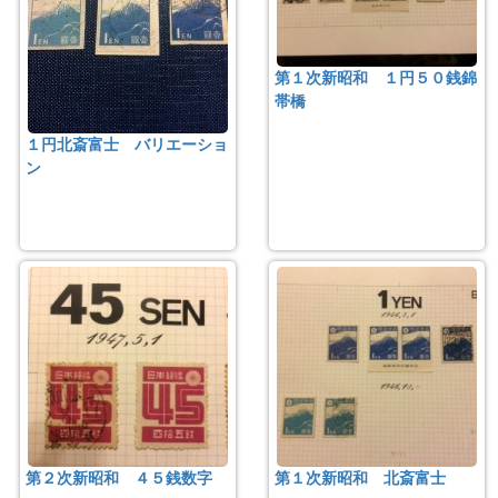
第１次新昭和 １円５０銭錦
帯橋
１円北斎富士 バリエーショ
ン
第２次新昭和 ４５銭数字
第１次新昭和 北斎富士