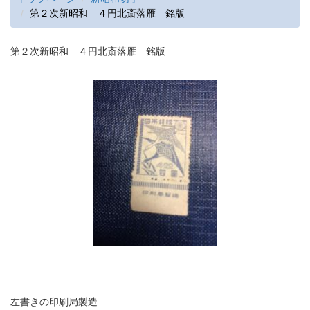
第２次新昭和 ４円北斎落雁 銘版
第２次新昭和 ４円北斎落雁 銘版
左書きの印刷局製造