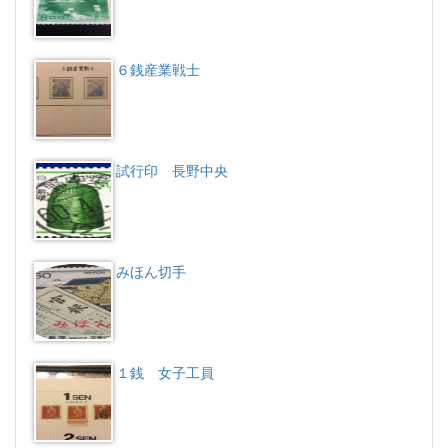
６銭産業戦士
試行印 長野中央
みほん切手
１銭 女子工員