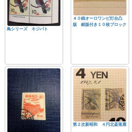
４０銭オーロワンピ灯台凸
版 銘版付き１０枚ブロック
鳥シリーズ キジバト
第２次新昭和 ４円北斎落雁