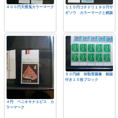
４００円天燈鬼カラーマーク
１１０円コチドリ１９０円サ
ギソウ カラーマークと銘版
５０円緑 弥勒菩薩像 銘版
付き１０枚ブロック
４円 ベニオキナエビス カ
ラーマーク