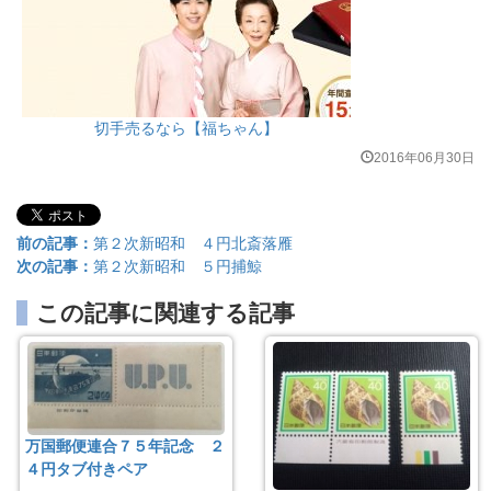
切手売るなら【福ちゃん】
2016年06月30日
前の記事：
第２次新昭和 ４円北斎落雁
次の記事：
第２次新昭和 ５円捕鯨
この記事に関連する記事
万国郵便連合７５年記念 ２
４円タブ付きペア