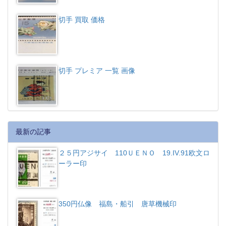
切手 買取 価格
切手 プレミア 一覧 画像
最新の記事
２５円アジサイ 110ＵＥＮＯ 19.IV.91欧文ロ
ーラー印
350円仏像 福島・船引 唐草機械印