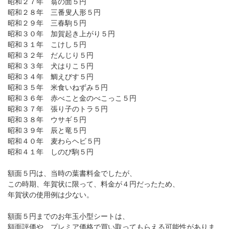
昭和２７年 翁の面５円
昭和２８年 三番叟人形５円
昭和２９年 三春駒５円
昭和３０年 加賀起き上がり５円
昭和３１年 こけし５円
昭和３２年 だんじり５円
昭和３３年 犬はりこ５円
昭和３４年 鯛えびす５円
昭和３５年 米食いねずみ５円
昭和３６年 赤べこと金のべこっこ５円
昭和３７年 張り子のトラ５円
昭和３８年 ウサギ５円
昭和３９年 辰と竜５円
昭和４０年 麦わらヘビ５円
昭和４１年 しのび駒５円
額面５円は、当時の葉書料金でしたが、
この時期、年賀状に限って、料金が４円だったため、
年賀状の使用例は少ない。
額面５円までのお年玉小型シートは、
額面評価や、プレミア価格で買い取ってもらえる可能性がありま