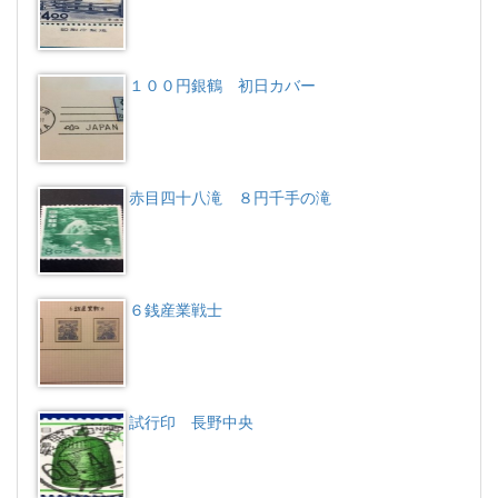
１００円銀鶴 初日カバー
赤目四十八滝 ８円千手の滝
６銭産業戦士
試行印 長野中央