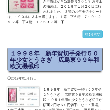
き年賀はがき当選番号２０１９ お年玉
の抽選は、２０１９年１月２０日に行
われました。 ３等のお年玉切手シート
は、１００本に３本当選します。 １等 下６桁 ７１０１２
９ ２等 下４桁 １７６３ ３等 下
続きを読む
１９９８年 新年賀切手発行５０
年少女とうさぎ 広島東９９年和
欧文機械印
2019年01月19日
１９９８年 新年賀切手発行５０年少
女とうさぎ 広島東９９年和欧文機械
印 １９５１年用の少女とうさぎ切手が
額面２円が５０円切手になって登場。