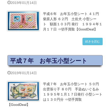
2019年01月14日
平成６年 お年玉小型シート ４１円
柴原人形 ６２円 土佐犬 小型シー
ト 額面１０３円 発行 １９９４年１
月１７日 ⇒切手買取【GoodDeal】
続きを読む
平成７年 お年玉小型シート
2019年01月14日
平成７年 お年玉小型シート ５０円
出雲張り子 ８０円 手染ぬいぐるみ
１９９５年１月１７日発行 小型シート
は１３０円分 ⇒切手買取
【GoodDeal】