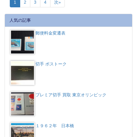
1
2
3
4
次»
人気の記事
郵便料金変遷表
切手 ボストーク
プレミア切手 買取 東京オリンピック
１９６２年 日本橋