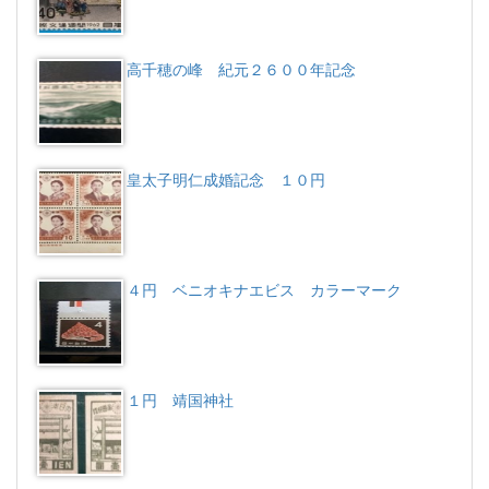
高千穂の峰 紀元２６００年記念
皇太子明仁成婚記念 １０円
４円 ベニオキナエビス カラーマーク
１円 靖国神社