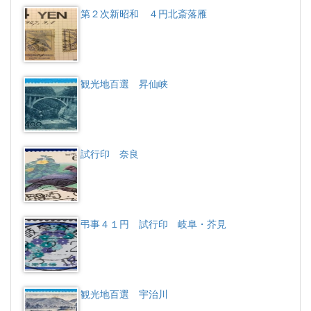
第２次新昭和 ４円北斎落雁
観光地百選 昇仙峡
試行印 奈良
弔事４１円 試行印 岐阜・芥見
観光地百選 宇治川