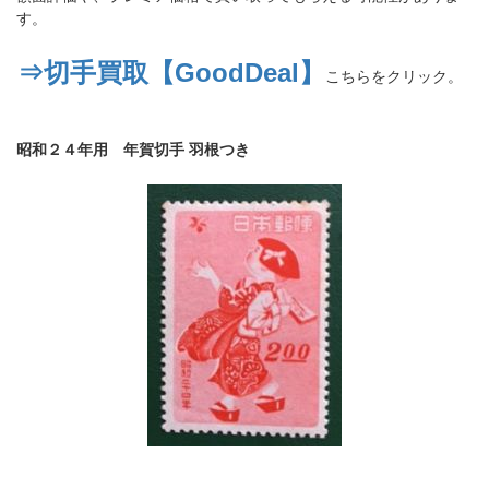
す。
⇒切手買取【GoodDeal】
こちらをクリック。
昭和２４年用 年賀切手 羽根つき