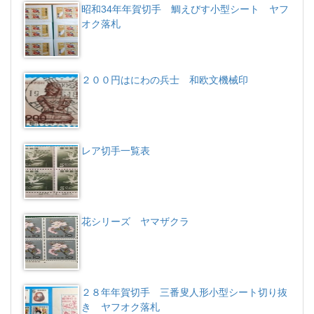
昭和34年年賀切手 鯛えびす小型シート ヤフ
オク落札
２００円はにわの兵士 和欧文機械印
レア切手一覧表
花シリーズ ヤマザクラ
２８年年賀切手 三番叟人形小型シート切り抜
き ヤフオク落札