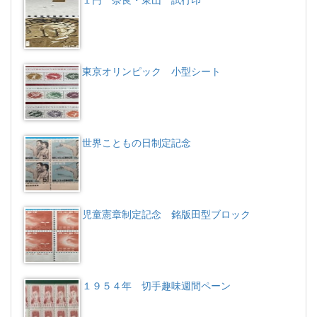
１円 奈良・東山 試行印
東京オリンピック 小型シート
世界こともの日制定記念
児童憲章制定記念 銘版田型ブロック
１９５４年 切手趣味週間ペーン