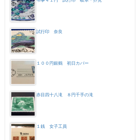
弔事４１円 試行印 岐阜・芥見
試行印 奈良
１００円銀鶴 初日カバー
赤目四十八滝 ８円千手の滝
１銭 女子工員