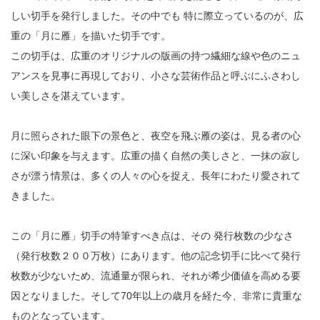
しい切手を発行しました。その中でも 特に際立っているのが、広
重の「月に雁」を描いた切手です。
この切手は、広重のオリジナルの版画の持つ繊細な線や色のニュ
アンスを見事に再現しており、小さな芸術作品と呼ぶにふさわし
い美しさを湛えています。
月に照らされた眼下の景色と、夜空を飛ぶ雁の姿は、見る者の心
に深い印象を与えます。広重の描く自然の美しさと、一抹の寂し
さが漂う情景は、多くの人々の心を捉え、長年にわたり愛されて
きました。
この「月に雁」切手の特筆すべき点は、その 発行枚数の少なさ
（発行枚数２００万枚）にあります。他の記念切手に比べて発行
枚数が少ないため、流通量が限られ、それが希少価値を高める要
因となりました。そして70年以上の歳月を経た今、非常に貴重な
ものとなっています。