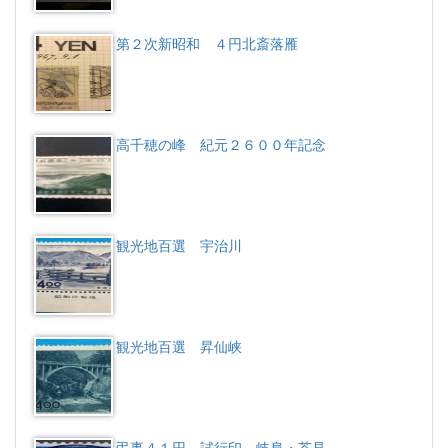
第２次新昭和 ４円北斎落雁
高千穂の峰 紀元２６００年記念
観光地百選 宇治川
観光地百選 昇仙峡