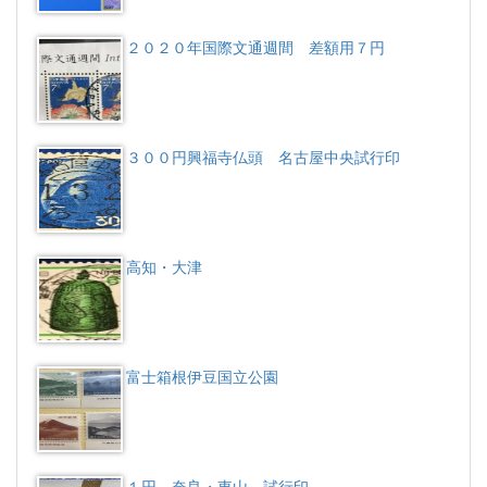
２０２０年国際文通週間 差額用７円
３００円興福寺仏頭 名古屋中央試行印
高知・大津
富士箱根伊豆国立公園