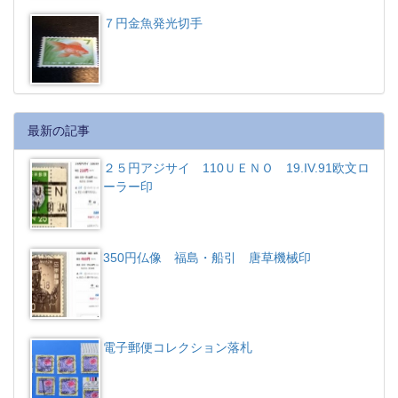
７円金魚発光切手
最新の記事
２５円アジサイ 110ＵＥＮＯ 19.IV.91欧文ロ
ーラー印
350円仏像 福島・船引 唐草機械印
電子郵便コレクション落札