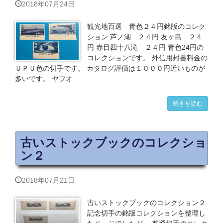
2018年07月24日
観光地百選 青色２４円銘版のコレク
ション 芦ノ湖 ２４円 友ヶ島 ２４
円 赤目四十八滝 ２４円 青色24円の
コレクションです。 外信用封書料金の
ＵＰＵ色の切手です。 カタログ評価は１０００円近いものが
多いです。 ヤフオ
続きを読む
古いストックブックのコレクショ
ン２
2018年07月21日
古いストックブックのコレクション２
記念切手の銘版コレクションを整理し