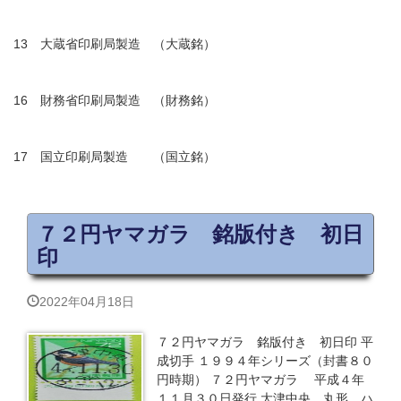
13 大蔵省印刷局製造 （大蔵銘）
16 財務省印刷局製造 （財務銘）
17 国立印刷局製造 （国立銘）
７２円ヤマガラ 銘版付き 初日
印
2022年04月18日
７２円ヤマガラ 銘版付き 初日印 平
成切手 １９９４年シリーズ（封書８０
円時期） ７２円ヤマガラ 平成４年
１１月３０日発行 大津中央 丸形 ハ