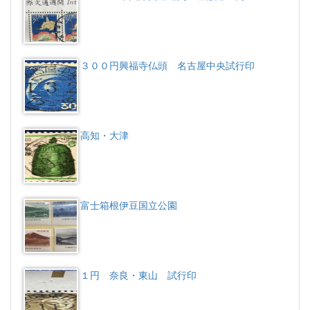
３００円興福寺仏頭 名古屋中央試行印
高知・大津
富士箱根伊豆国立公園
１円 奈良・東山 試行印