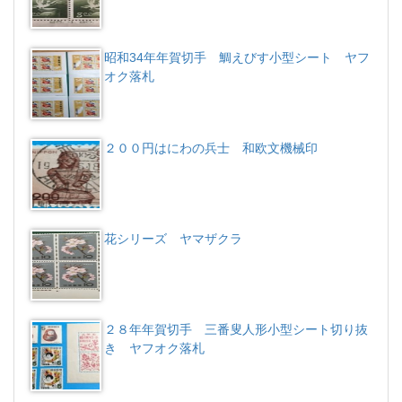
昭和34年年賀切手 鯛えびす小型シート ヤフ
オク落札
２００円はにわの兵士 和欧文機械印
花シリーズ ヤマザクラ
２８年年賀切手 三番叟人形小型シート切り抜
き ヤフオク落札