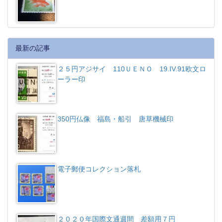
最新の記事
２５円アジサイ 110ＵＥＮＯ 19.IV.91欧文ロ
ーラー印
350円仏像 福島・船引 唐草機械印
電子郵便コレクション落札
２０２０年国際文通週間 差額用７円