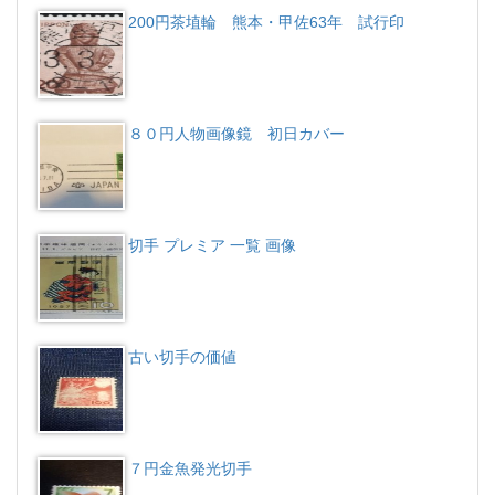
200円茶埴輪 熊本・甲佐63年 試行印
８０円人物画像鏡 初日カバー
切手 プレミア 一覧 画像
古い切手の価値
７円金魚発光切手