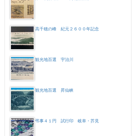
高千穂の峰 紀元２６００年記念
観光地百選 宇治川
観光地百選 昇仙峡
弔事４１円 試行印 岐阜・芥見