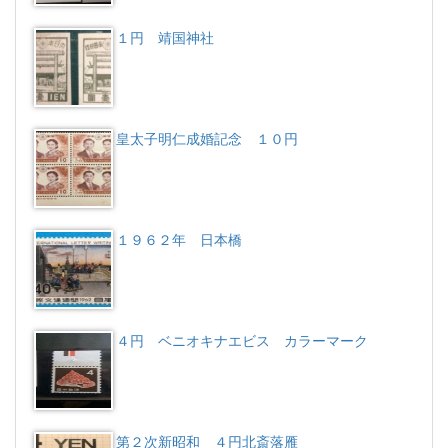
１円 靖国神社
皇太子明仁成婚記念 １０円
１９６２年 日本橋
４円 ベニオキナエビス カラーマーク
第２次新昭和 ４円北斎落雁