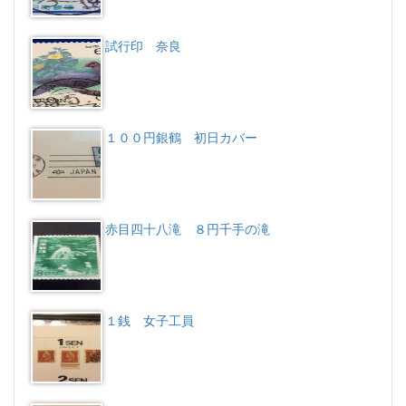
試行印 奈良
１００円銀鶴 初日カバー
赤目四十八滝 ８円千手の滝
１銭 女子工員