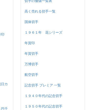
切手の価値一覧表
高く売れる切手一覧
国体切手
１９６１年 花シリーズ
試行印
年賀印
年賀切手
万博切手
航空切手
初日カ
記念切手 プレミア 一覧
１９４０年代の記念切手
１９５０年代の記念切手
８円千