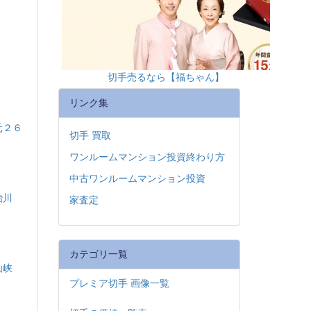
切手売るなら【福ちゃん】
リンク集
元２６
切手 買取
ワンルームマンション投資終わり方
中古ワンルームマンション投資
治川
家査定
カテゴリ一覧
仙峡
プレミア切手 画像一覧