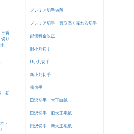
プレミア切手値段
プレミア切手 買取高く売れる切手
 三番
郵便料金改正
ト切り
落札
旧小判切手
U小判切手
手
新小判切手
菊切手
鏡 初
田沢切手 大正白紙
田沢切手 旧大正毛紙
熊本・
田沢切手 新大正毛紙
印