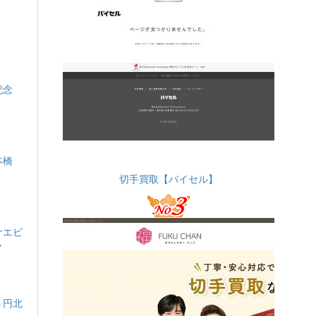
婚記念
本橋
切手買取【バイセル】
ナエビ
ク
４円北