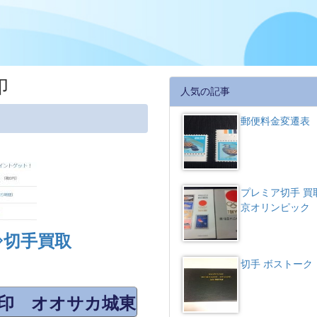
印
人気の記事
郵便料金変遷表
プレミア切手 買
京オリンピック
⇒切手買取
切手 ボストーク
印 オオサカ城東