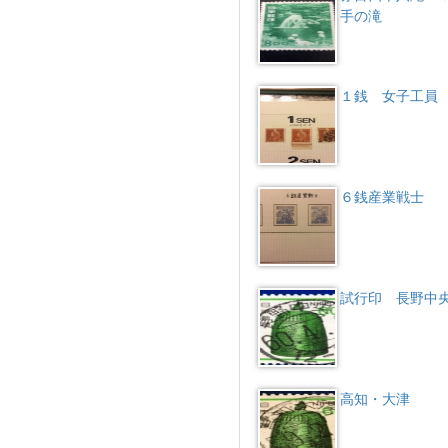
手の滝
１銭 女子工員
６銭産業戦士
試行印 長野中
高知・大津