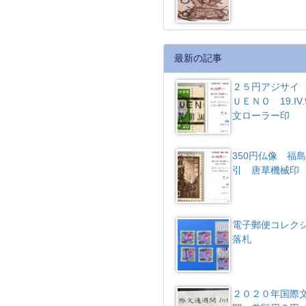
最新の記事
２５円アジサイ 
ＵＥＮＯ 19.IV.
文ローラー印
350円仏像 福
引 唐草機械
電子郵便コレク
落札
２０２０年国際