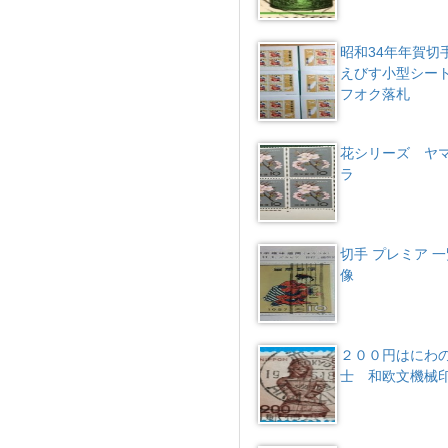
昭和34年年賀切
えびす小型シー
フオク落札
花シリーズ ヤ
ラ
切手 プレミア 一
像
２００円はにわ
士 和欧文機械