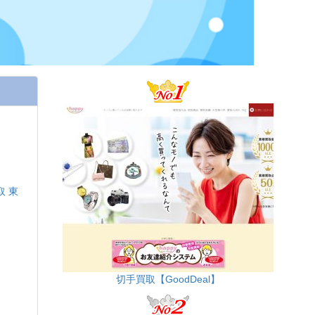
取 東
切手買取【GoodDeal】