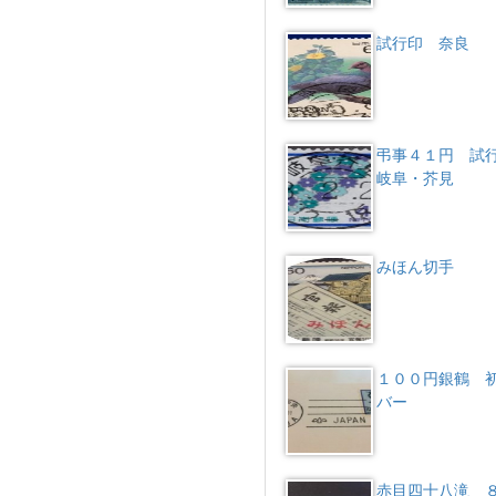
試行印 奈良
弔事４１円 
岐阜・芥見
みほん切手
１００円銀鶴 
バー
赤目四十八滝 