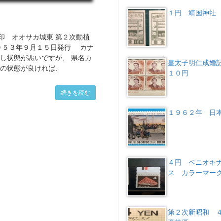
１円 靖国神社
印 オオサカ城東 第２次動植
１９５３年９月１５日発行 カナ
し状態が悪いですが、 県名カ
皇太子明仁成
印の状態が良ければ、
１０円
続きを読む
１９６２年 日
４円 ベニオキ
ス カラーマー
第２次新昭和 