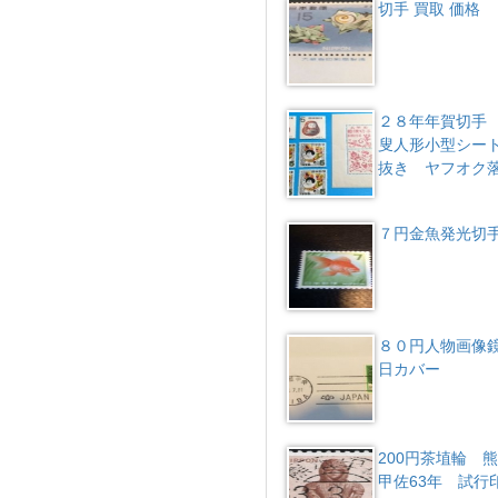
切手 買取 価格
２８年年賀切手
叟人形小型シー
抜き ヤフオク
７円金魚発光切
８０円人物画像
日カバー
200円茶埴輪 
甲佐63年 試行