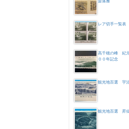
斎落雁
レア切手一覧表
高千穂の峰 紀
００年記念
観光地百選 宇
観光地百選 昇