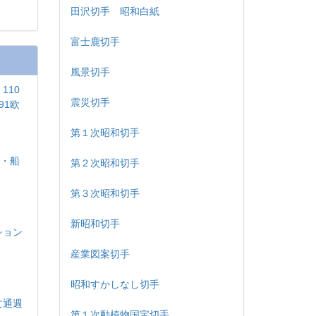
田沢切手 昭和白紙
富士鹿切手
風景切手
110
震災切手
91欧
第１次昭和切手
島・船
第２次昭和切手
印
第３次昭和切手
新昭和切手
ション
産業図案切手
昭和すかしなし切手
文通週
第１次動植物国宝切手