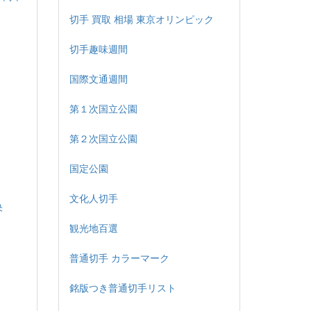
切手 買取 相場 東京オリンピック
切手趣味週間
国際文通週間
第１次国立公園
第２次国立公園
国定公園
文化人切手
央
観光地百選
普通切手 カラーマーク
銘版つき普通切手リスト